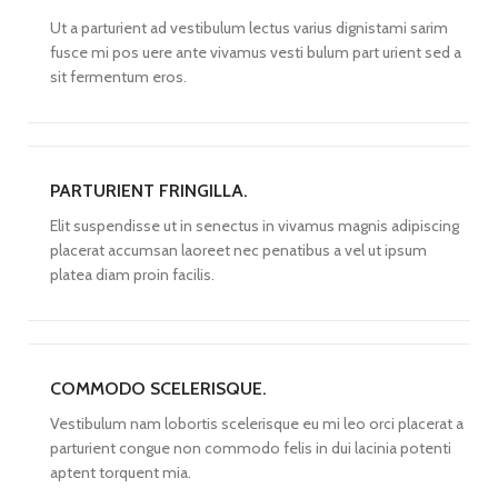
Ut a parturient ad vestibulum lectus varius dignistami sarim
fusce mi pos uere ante vivamus vesti bulum part urient sed a
sit fermentum eros.
PARTURIENT FRINGILLA.
Elit suspendisse ut in senectus in vivamus magnis adipiscing
placerat accumsan laoreet nec penatibus a vel ut ipsum
platea diam proin facilis.
COMMODO SCELERISQUE.
Vestibulum nam lobortis scelerisque eu mi leo orci placerat a
parturient congue non commodo felis in dui lacinia potenti
aptent torquent mia.