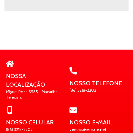
NOSSA
NOSSO TELEFONE
LOCALIZAÇÃO
(86) 3218-2202
Miguel Rosa 5585 - Macaúba
Teresina
NOSSO CELULAR
NOSSO E-MAIL
(86) 3218-2202
vendas@remafe.net