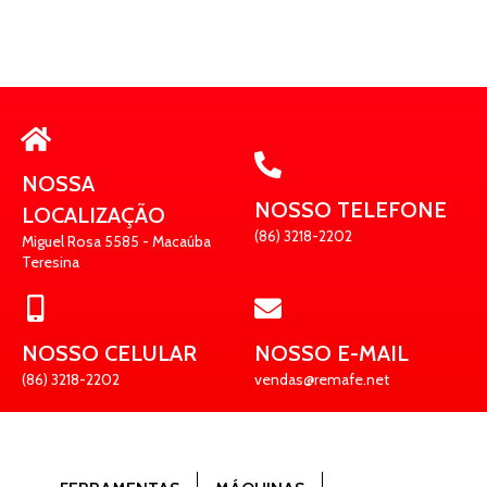
NOSSA
NOSSO TELEFONE
LOCALIZAÇÃO
(86) 3218-2202
Miguel Rosa 5585 - Macaúba
Teresina
NOSSO CELULAR
NOSSO E-MAIL
(86) 3218-2202
vendas@remafe.net