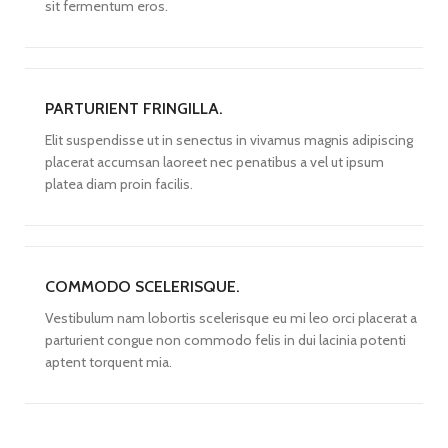
sit fermentum eros.
PARTURIENT FRINGILLA.
Elit suspendisse ut in senectus in vivamus magnis adipiscing
placerat accumsan laoreet nec penatibus a vel ut ipsum
platea diam proin facilis.
COMMODO SCELERISQUE.
Vestibulum nam lobortis scelerisque eu mi leo orci placerat a
parturient congue non commodo felis in dui lacinia potenti
aptent torquent mia.