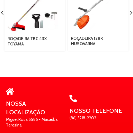
ROÇADEIRA 128R
ROÇADEIRA TBC 43X
HUSQVARNA
TOYAMA
NOSSA
NOSSO TELEFONE
LOCALIZAÇÃO
(86) 3218-2202
Miguel Rosa 5585 - Macaúba
Teresina