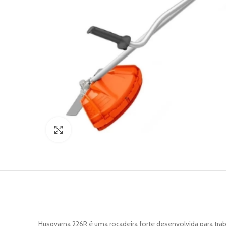
Clique para ampliar
Husqvarna 226R é uma roçadeira forte desenvolvida para tra