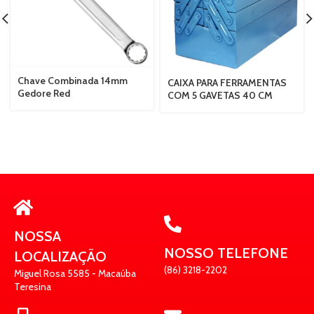
Chave Combinada 14mm
CAIXA PARA FERRAMENTAS
Gedore Red
COM 5 GAVETAS 40 CM
REFERÊNCIA 540 MARCON
NOSSA
NOSSO TELEFONE
LOCALIZAÇÃO
(86) 3218-2202
Miguel Rosa 5585 - Macaúba
Teresina