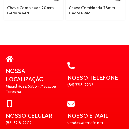
Chave Combinada 20mm
Chave Combinada 28mm
Gedore Red
Gedore Red
NOSSA
NOSSO TELEFONE
LOCALIZAÇÃO
(86) 3218-2202
Miguel Rosa 5585 - Macaúba
Teresina
NOSSO CELULAR
NOSSO E-MAIL
(86) 3218-2202
vendas@remafe.net