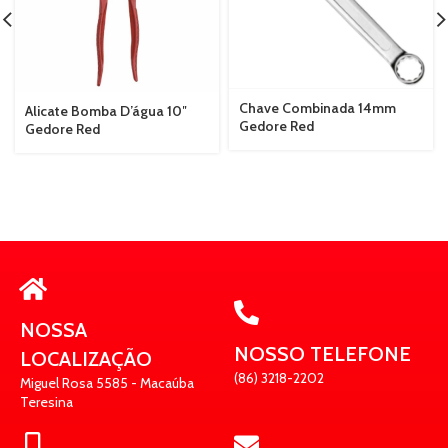
Chave Combinada 14mm
Alicate Bomba D’água 10″
Gedore Red
Gedore Red
NOSSA
NOSSO TELEFONE
LOCALIZAÇÃO
(86) 3218-2202
Miguel Rosa 5585 - Macaúba
Teresina